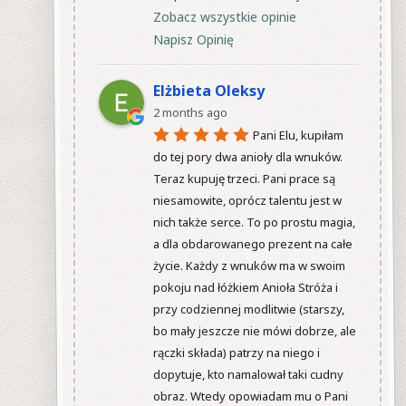
Zobacz wszystkie opinie
Napisz Opinię
Elżbieta Oleksy
2 months ago
Pani Elu, kupiłam 
do tej pory dwa anioły dla wnuków. 
Teraz kupuję trzeci. Pani prace są 
niesamowite, oprócz talentu jest w 
nich także serce. To po prostu magia, 
a dla obdarowanego prezent na całe 
życie. Każdy z wnuków ma w swoim 
pokoju nad łóżkiem Anioła Stróża i 
przy codziennej modlitwie (starszy, 
bo mały jeszcze nie mówi dobrze, ale 
rączki składa) patrzy na niego i 
dopytuje, kto namalował taki cudny 
obraz. Wtedy opowiadam mu o Pani 