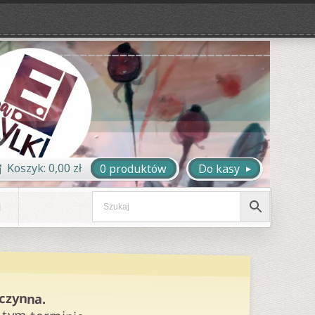
Koszyk:
0,00
zł
0 produktów
Do kasy
i
eczynna.
 tym terminie.