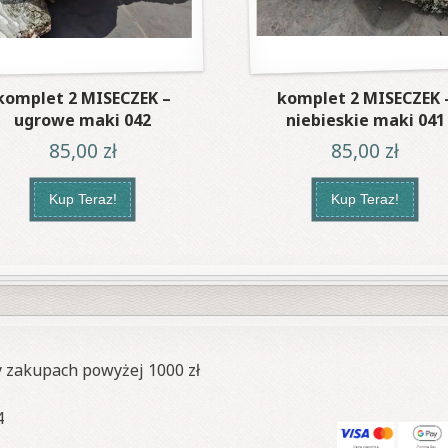
komplet 2 MISECZEK –
komplet 2 MISECZEK 
ugrowe maki 042
niebieskie maki 041
85,00
zł
85,00
zł
Kup Teraz!
Kup Teraz!
y zakupach powyżej 1000 zł
4