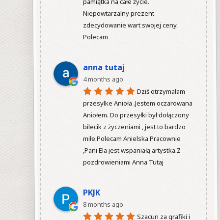
pamiątka na całe życie. 
Niepowtarzalny prezent 
zdecydowanie wart swojej ceny. 
Polecam

anna tutaj
4 months ago
Dziś otrzymałam 
przesylke Anioła .Jestem oczarowana 
Aniołem. Do przesyłki był dołączony 
bilecik z życzeniami , jest to bardzo 
miłe.Polecam Anielska Pracownie 
,Pani Ela jest wspaniałą artystka.Z 
pozdrowieniami Anna Tutaj

PKJK
8 months ago
Szacun za grafiki i 