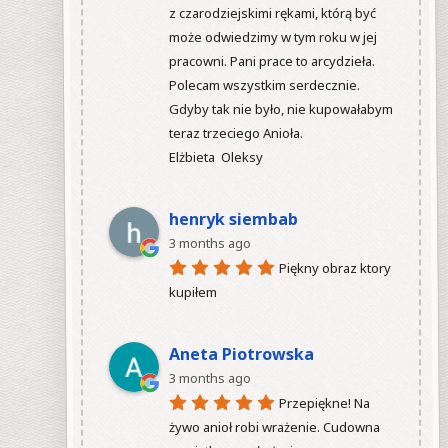
z czarodziejskimi rękami, którą być 
może odwiedzimy w tym roku w jej 
pracowni. Pani prace to arcydzieła. 
Polecam wszystkim serdecznie. 
Gdyby tak nie było, nie kupowałabym 
teraz trzeciego Anioła.

Elżbieta  Oleksy

henryk siembab
3 months ago
Piękny obraz ktory 
kupiłem

Aneta Piotrowska
3 months ago
Przepiękne! Na 
żywo anioł robi wrażenie. Cudowna 