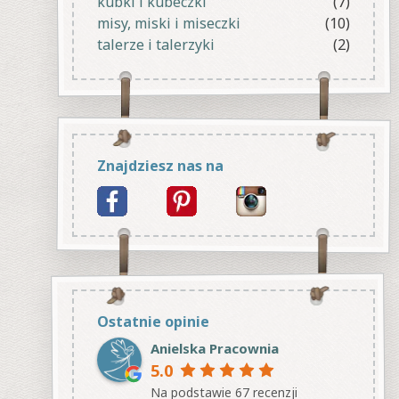
kubki i kubeczki
(7)
misy, miski i miseczki
(10)
talerze i talerzyki
(2)
Znajdziesz nas na
Ostatnie opinie
Anielska Pracownia
5.0
Na podstawie 67 recenzji