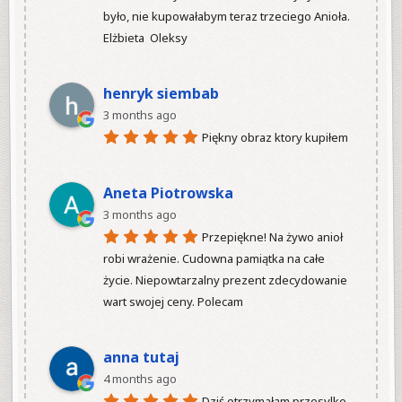
było, nie kupowałabym teraz trzeciego Anioła.

Elżbieta  Oleksy

henryk siembab
3 months ago
Piękny obraz ktory kupiłem

Aneta Piotrowska
3 months ago
Przepiękne! Na żywo anioł 
robi wrażenie. Cudowna pamiątka na całe 
życie. Niepowtarzalny prezent zdecydowanie 
wart swojej ceny. Polecam

anna tutaj
4 months ago
Dziś otrzymałam przesylke 