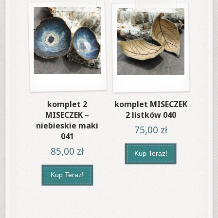
komplet 2
komplet MISECZEK
MISECZEK –
2 listków 040
niebieskie maki
75,00
zł
041
85,00
zł
Kup Teraz!
Kup Teraz!