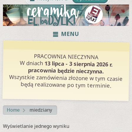
MENU
PRACOWNIA NIECZYNNA
W dniach
13 lipca - 3 sierpnia 2026 r.
pracownia będzie nieczynna.
Wszystkie zamówienia złożone w tym czasie
będą realizowane po tym terminie.
Home
miedziany
>
Wyświetlanie jednego wyniku