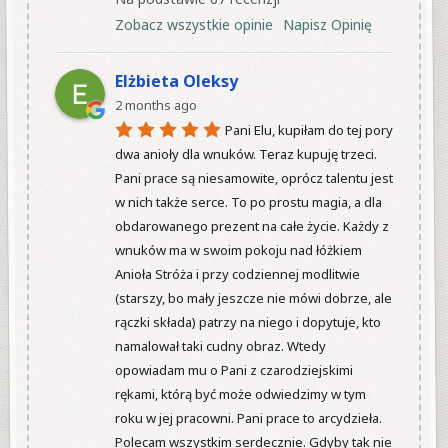
Zobacz wszystkie opinie
Napisz Opinię
Elżbieta Oleksy
2 months ago
Pani Elu, kupiłam do tej pory 
dwa anioły dla wnuków. Teraz kupuję trzeci. 
Pani prace są niesamowite, oprócz talentu jest 
w nich także serce. To po prostu magia, a dla 
obdarowanego prezent na całe życie. Każdy z 
wnuków ma w swoim pokoju nad łóżkiem 
Anioła Stróża i przy codziennej modlitwie 
(starszy, bo mały jeszcze nie mówi dobrze, ale 
rączki składa) patrzy na niego i dopytuje, kto 
namalował taki cudny obraz. Wtedy 
opowiadam mu o Pani z czarodziejskimi 
rękami, którą być może odwiedzimy w tym 
roku w jej pracowni. Pani prace to arcydzieła. 
Polecam wszystkim serdecznie. Gdyby tak nie 