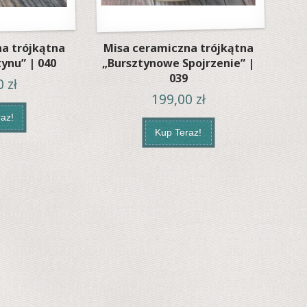
a trójkątna
Misa ceramiczna trójkątna
tynu” | 040
„Bursztynowe Spojrzenie” |
039
00
zł
199,00
zł
az!
Kup Teraz!