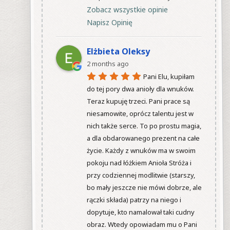
Zobacz wszystkie opinie
Napisz Opinię
Elżbieta Oleksy
2 months ago
Pani Elu, kupiłam 
do tej pory dwa anioły dla wnuków. 
Teraz kupuję trzeci. Pani prace są 
niesamowite, oprócz talentu jest w 
nich także serce. To po prostu magia, 
a dla obdarowanego prezent na całe 
życie. Każdy z wnuków ma w swoim 
pokoju nad łóżkiem Anioła Stróża i 
przy codziennej modlitwie (starszy, 
bo mały jeszcze nie mówi dobrze, ale 
rączki składa) patrzy na niego i 
dopytuje, kto namalował taki cudny 
obraz. Wtedy opowiadam mu o Pani 