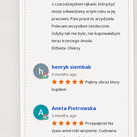
z czarodziejskimi rękami, którą być 
może odwiedzimy w tym roku w jej 
pracowni. Pani prace to arcydzieła. 
Polecam wszystkim serdecznie. 
Gdyby tak nie było, nie kupowałabym 
teraz trzeciego Anioła.

Elżbieta  Oleksy

henryk siembab
3 months ago
Piękny obraz ktory 
kupiłem

Aneta Piotrowska
3 months ago
Przepiękne! Na 
żywo anioł robi wrażenie. Cudowna 