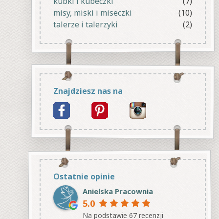
kubki i kubeczki
(7)
misy, miski i miseczki
(10)
talerze i talerzyki
(2)
Znajdziesz nas na
Ostatnie opinie
Anielska Pracownia
5.0
Na podstawie 67 recenzji