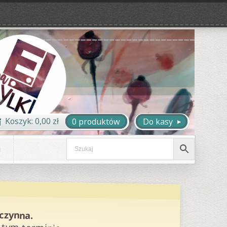
Koszyk:
0,00
zł
0 produktów
Do kasy
i
eczynna.
 tym terminie.