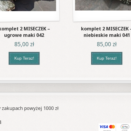
komplet 2 MISECZEK –
komplet 2 MISECZEK 
ugrowe maki 042
niebieskie maki 041
85,00
zł
85,00
zł
Kup Teraz!
Kup Teraz!
y zakupach powyżej 1000 zł
4