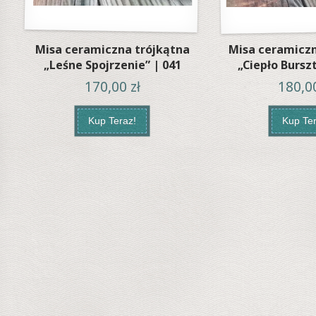
Misa ceramiczna trójkątna
Misa ceramiczn
„Leśne Spojrzenie” | 041
„Ciepło Bursz
170,00
zł
180,
Kup Teraz!
Kup Ter