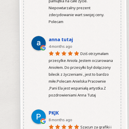
pamiątka na całe życie. 
Niepowtarzalny prezent 
zdecydowanie wart swojej ceny. 
Polecam

anna tutaj
4 months ago
Dziś otrzymałam 
przesylke Anioła .Jestem oczarowana 
Aniołem. Do przesyłki był dołączony 
bilecik z życzeniami , jest to bardzo 
miłe.Polecam Anielska Pracownie 
,Pani Ela jest wspaniałą artystka.Z 
pozdrowieniami Anna Tutaj

PKJK
8 months ago
Szacun za grafiki i 