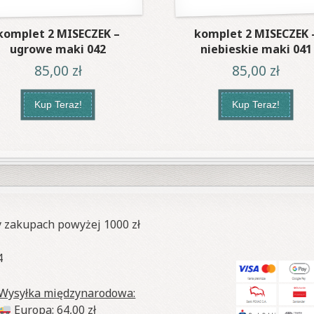
komplet 2 MISECZEK –
komplet 2 MISECZEK 
ugrowe maki 042
niebieskie maki 041
85,00
zł
85,00
zł
Kup Teraz!
Kup Teraz!
y zakupach powyżej 1000 zł
4
Wysyłka międzynarodowa:
Europa: 64,00 zł