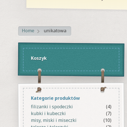
Home
unikatowa
>
Koszyk
Kategorie produktów
filizanki i spodeczki
(4)
kubki i kubeczki
(7)
misy, miski i miseczki
(10)
talerze i talerzyki
(2)