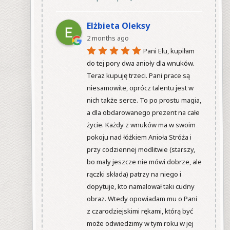
Elżbieta Oleksy
2 months ago
Pani Elu, kupiłam 
do tej pory dwa anioły dla wnuków. 
Teraz kupuję trzeci. Pani prace są 
niesamowite, oprócz talentu jest w 
nich także serce. To po prostu magia, 
a dla obdarowanego prezent na całe 
życie. Każdy z wnuków ma w swoim 
pokoju nad łóżkiem Anioła Stróża i 
przy codziennej modlitwie (starszy, 
bo mały jeszcze nie mówi dobrze, ale 
rączki składa) patrzy na niego i 
dopytuje, kto namalował taki cudny 
obraz. Wtedy opowiadam mu o Pani 
z czarodziejskimi rękami, którą być 
może odwiedzimy w tym roku w jej 