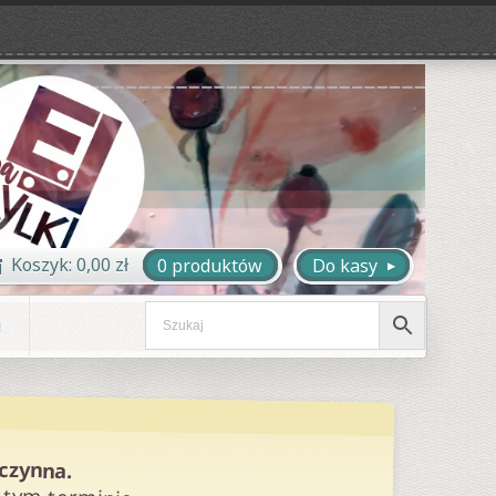
Koszyk:
0,00
zł
0 produktów
Do kasy
i
eczynna.
 tym terminie.