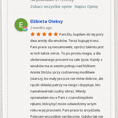
Zobacz wszystkie opinie
Napisz Opinię
Elżbieta Oleksy
2 months ago
Pani Elu, kupiłam do tej pory 
dwa anioły dla wnuków. Teraz kupuję trzeci. 
Pani prace są niesamowite, oprócz talentu jest 
w nich także serce. To po prostu magia, a dla 
obdarowanego prezent na całe życie. Każdy z 
wnuków ma w swoim pokoju nad łóżkiem 
Anioła Stróża i przy codziennej modlitwie 
(starszy, bo mały jeszcze nie mówi dobrze, ale 
rączki składa) patrzy na niego i dopytuje, kto 
namalował taki cudny obraz. Wtedy 
opowiadam mu o Pani z czarodziejskimi 
rękami, którą być może odwiedzimy w tym 
roku w jej pracowni. Pani prace to arcydzieła. 
Polecam wszystkim serdecznie. Gdyby tak nie 