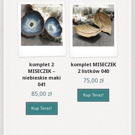
komplet 2
komplet MISECZEK
MISECZEK –
2 listków 040
niebieskie maki
75,00
zł
041
85,00
zł
Kup Teraz!
Kup Teraz!