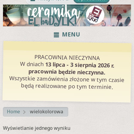
MENU
PRACOWNIA NIECZYNNA
W dniach
13 lipca - 3 sierpnia 2026 r.
pracownia będzie nieczynna.
Wszystkie zamówienia złożone w tym czasie
będą realizowane po tym terminie.
Home
wielokolorowa
>
Wyświetlanie jednego wyniku