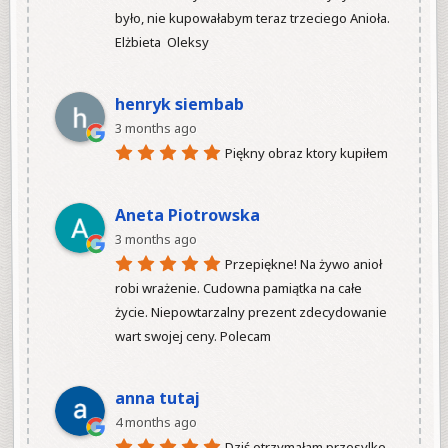
było, nie kupowałabym teraz trzeciego Anioła.

Elżbieta  Oleksy

henryk siembab
3 months ago
Piękny obraz ktory kupiłem

Aneta Piotrowska
3 months ago
Przepiękne! Na żywo anioł 
robi wrażenie. Cudowna pamiątka na całe 
życie. Niepowtarzalny prezent zdecydowanie 
wart swojej ceny. Polecam

anna tutaj
4 months ago
Dziś otrzymałam przesylke 