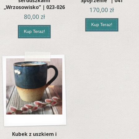
serduszkami
Spojrzenie” | 041
„Wrzosowisko” | 023-026
170,00
zł
80,00
zł
Kup Teraz!
Kup Teraz!
Kubek z uszkiem i