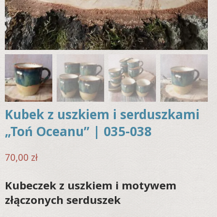
Kubek z uszkiem i serduszkami
„Toń Oceanu” | 035-038
70,00
zł
Kubeczek z uszkiem i motywem
złączonych serduszek