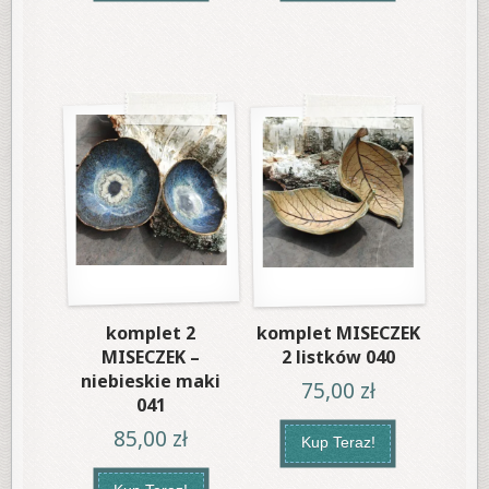
komplet 2
komplet MISECZEK
MISECZEK –
2 listków 040
niebieskie maki
75,00
zł
041
85,00
zł
Kup Teraz!