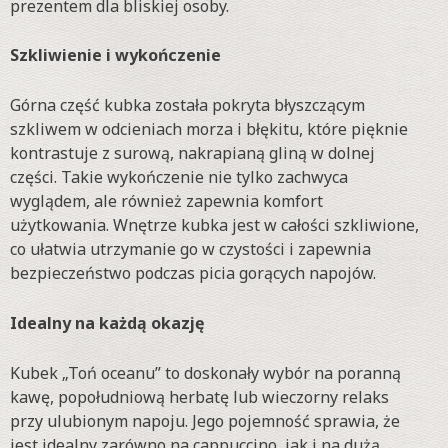
prezentem dla bliskiej osoby.
Szkliwienie i wykończenie
Górna część kubka została pokryta błyszczącym
szkliwem w odcieniach morza i błękitu, które pięknie
kontrastuje z surową, nakrapianą gliną w dolnej
części. Takie wykończenie nie tylko zachwyca
wyglądem, ale również zapewnia komfort
użytkowania. Wnętrze kubka jest w całości szkliwione,
co ułatwia utrzymanie go w czystości i zapewnia
bezpieczeństwo podczas picia gorących napojów.
Idealny na każdą okazję
Kubek „Toń oceanu” to doskonały wybór na poranną
kawę, popołudniową herbatę lub wieczorny relaks
przy ulubionym napoju. Jego pojemność sprawia, że
jest idealny zarówno na cappuccino, jak i na dużą