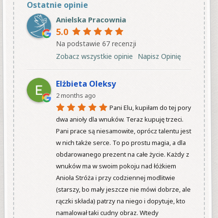
Ostatnie opinie
Anielska Pracownia
5.0
Na podstawie 67 recenzji
Zobacz wszystkie opinie
Napisz Opinię
Elżbieta Oleksy
2 months ago
Pani Elu, kupiłam do tej pory 
dwa anioły dla wnuków. Teraz kupuję trzeci. 
Pani prace są niesamowite, oprócz talentu jest 
w nich także serce. To po prostu magia, a dla 
obdarowanego prezent na całe życie. Każdy z 
wnuków ma w swoim pokoju nad łóżkiem 
Anioła Stróża i przy codziennej modlitwie 
(starszy, bo mały jeszcze nie mówi dobrze, ale 
rączki składa) patrzy na niego i dopytuje, kto 
namalował taki cudny obraz. Wtedy 