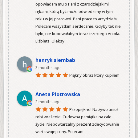
opowiadam mu o Pani z czarodziejskimi 
rękami, którą być może odwiedzimy w tym 
roku w jej pracowni. Pani prace to arcydzieła. 
Polecam wszystkim serdecznie. Gdyby tak nie 
było, nie kupowałabym teraz trzeciego Anioła.

Elżbieta  Oleksy

henryk siembab
3 months ago
Piękny obraz ktory kupiłem

Aneta Piotrowska
3 months ago
Przepiękne! Na żywo anioł 
robi wrażenie. Cudowna pamiątka na całe 
życie. Niepowtarzalny prezent zdecydowanie 
wart swojej ceny. Polecam
