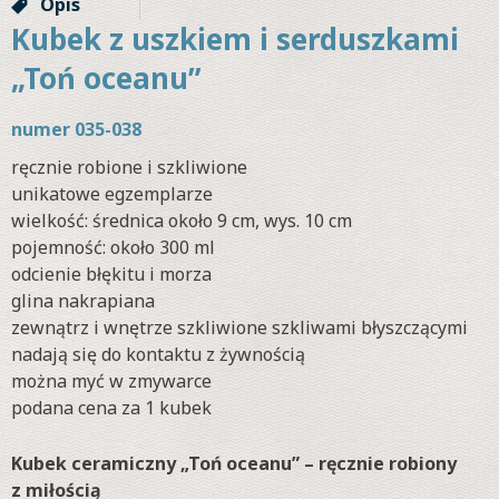
Opis
Kubek z uszkiem i serduszkami
„Toń oceanu”
numer 035-038
ręcznie robione i szkliwione
unikatowe egzemplarze
wielkość: średnica około 9 cm, wys. 10 cm
pojemność: około 300 ml
odcienie błękitu i morza
glina nakrapiana
zewnątrz i wnętrze szkliwione szkliwami błyszczącymi
nadają się do kontaktu z żywnością
można myć w zmywarce
podana cena za 1 kubek
Kubek ceramiczny „Toń oceanu” – ręcznie robiony
z miłością