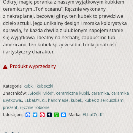
Odkryj magię poranka z naszym wyjątkowym kubkiem
ceramicznym „Toń oceanu”. Ręcznie wykonany
z nakrapianej, beżowej gliny, ten kubek to prawdziwe
dzieło sztuki. Jego unikalny design i morska kolorystyka
sprawią, że każda chwila z ulubionym napojem stanie
się wyjątkowa. Idealny na herbatę, cappuccino lub
americano, ten kubek łączy w sobie funkcjonalność
i artystyczny charakter.
Produkt wyprzedany
Kategoria:
kubki i kubeczki
Znaczników:
„Słodki Miód”
,
ceramiczne kubki
,
ceramika
,
ceramika
użytkowa.
,
ELbaDYLKI
,
handmade
,
kubek
,
kubek z serduszkami
,
prezent
,
ręcznie robione
Facebook
Twitter
Pinterest
Tumblr
WhatsApp
Messenger
Udostępnij:
Marka:
ELbaDYLKI