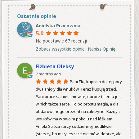
Ostatnie opinie
Anielska Pracownia
5.0
Na podstawie 67 recenzji
Zobacz wszystkie opinie
Napisz Opinię
Elżbieta Oleksy
2 months ago
Pani Elu, kupiłam do tej pory 
dwa anioły dla wnuków. Teraz kupuję trzeci. 
Pani prace są niesamowite, oprócz talentu jest 
w nich także serce. To po prostu magia, a dla 
obdarowanego prezent na całe życie. Każdy z 
wnuków ma w swoim pokoju nad łóżkiem 
Anioła Stróża i przy codziennej modlitwie 
(starszy, bo mały jeszcze nie mówi dobrze, ale 