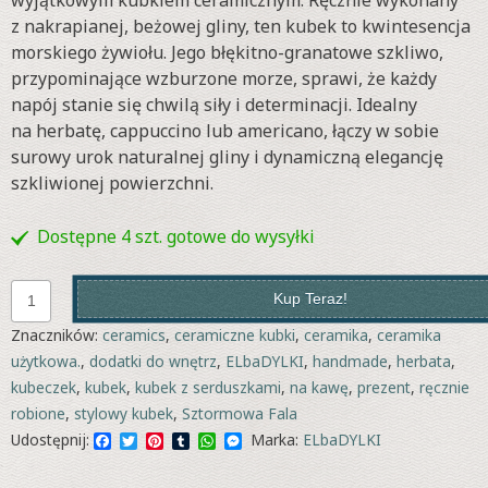
z nakrapianej, beżowej gliny, ten kubek to kwintesencja
morskiego żywiołu. Jego błękitno-granatowe szkliwo,
przypominające wzburzone morze, sprawi, że każdy
napój stanie się chwilą siły i determinacji. Idealny
na herbatę, cappuccino lub americano, łączy w sobie
surowy urok naturalnej gliny i dynamiczną elegancję
szkliwionej powierzchni.
Dostępne 4 szt. gotowe do wysyłki
ilość
Kup Teraz!
Kategoria:
kubki i kubeczki
Kubek
Znaczników:
ceramics
,
ceramiczne kubki
,
ceramika
,
ceramika
z
użytkowa.
,
dodatki do wnętrz
,
ELbaDYLKI
,
handmade
,
herbata
,
uszkiem
kubeczek
,
kubek
,
kubek z serduszkami
,
na kawę
,
prezent
,
ręcznie
"Sztormowa
robione
,
stylowy kubek
,
Sztormowa Fala
Fala"
Facebook
Twitter
Pinterest
Tumblr
WhatsApp
Messenger
Udostępnij:
Marka:
ELbaDYLKI
|
051-