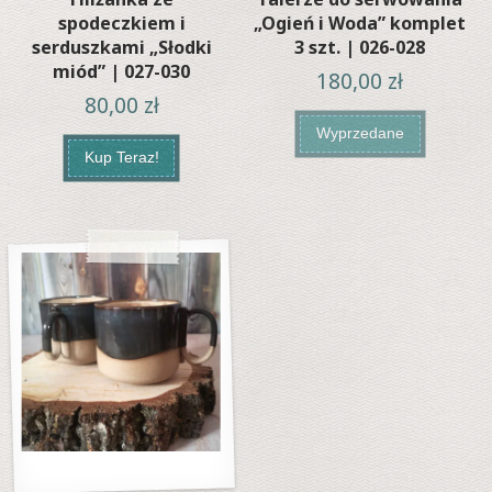
spodeczkiem i
„Ogień i Woda” komplet
serduszkami „Słodki
3 szt. | 026-028
miód” | 027-030
180,00
zł
80,00
zł
Wyprzedane
Kup Teraz!