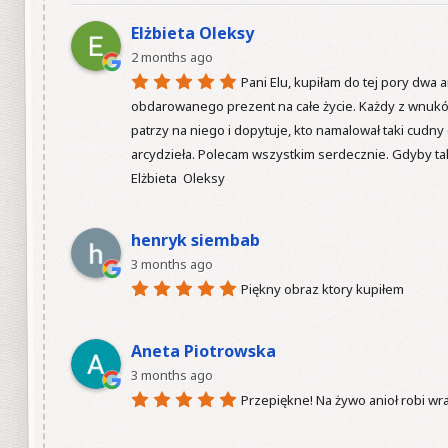
Elżbieta Oleksy
2 months ago
Pani Elu, kupiłam do tej pory dwa a
obdarowanego prezent na całe życie. Każdy z wnuków 
patrzy na niego i dopytuje, kto namalował taki cudn
arcydzieła. Polecam wszystkim serdecznie. Gdyby tak 
Elżbieta  Oleksy

henryk siembab
3 months ago
Piękny obraz ktory kupiłem

Aneta Piotrowska
3 months ago
Przepiękne! Na żywo anioł robi wr