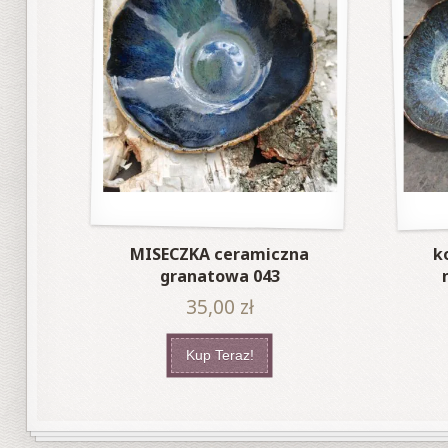
MISECZKA ceramiczna
k
granatowa 043
35,00
zł
Kup Teraz!