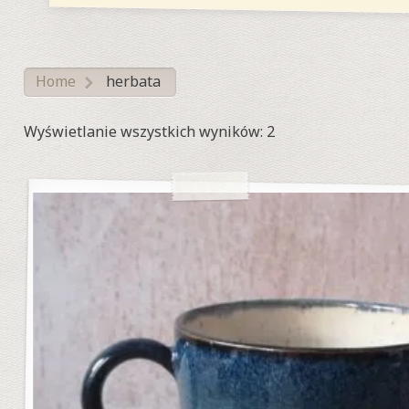
Home
herbata
>
Posortowane
Wyświetlanie wszystkich wyników: 2
według
najnowszych