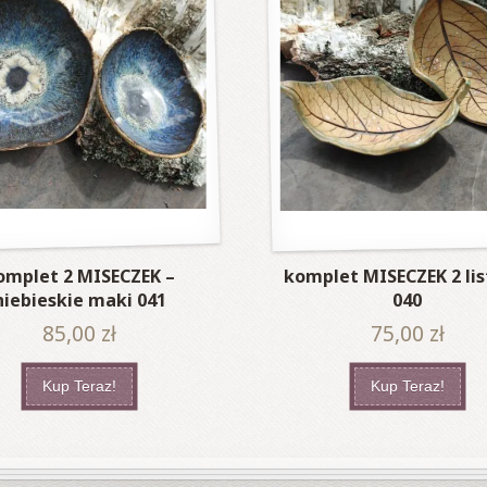
omplet 2 MISECZEK –
komplet MISECZEK 2 li
niebieskie maki 041
040
85,00
zł
75,00
zł
Kup Teraz!
Kup Teraz!