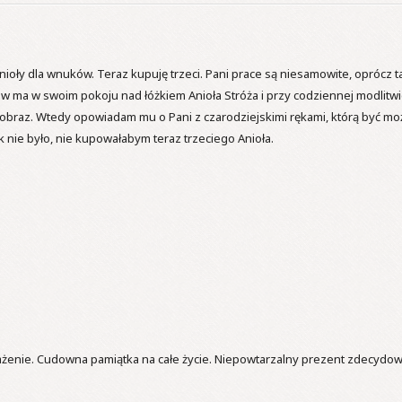
nioły dla wnuków. Teraz kupuję trzeci. Pani prace są niesamowite, oprócz tal
ma w swoim pokoju nad łóżkiem Anioła Stróża i przy codziennej modlitwie (
y obraz. Wtedy opowiadam mu o Pani z czarodziejskimi rękami, którą być moż
nie było, nie kupowałabym teraz trzeciego Anioła.

ażenie. Cudowna pamiątka na całe życie. Niepowtarzalny prezent zdecydowa