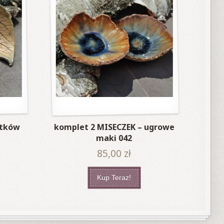
stków
komplet 2 MISECZEK – ugrowe
maki 042
85,00
zł
Kup Teraz!