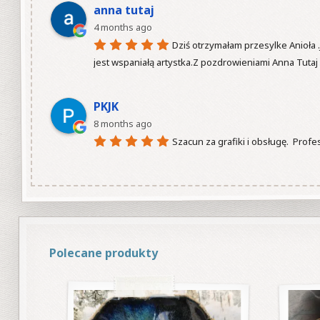
anna tutaj
4 months ago
Dziś otrzymałam przesylke Anioła .
jest wspaniałą artystka.Z pozdrowieniami Anna Tutaj

PKJK
8 months ago
Szacun za grafiki i obsługę.  Profe
Polecane produkty