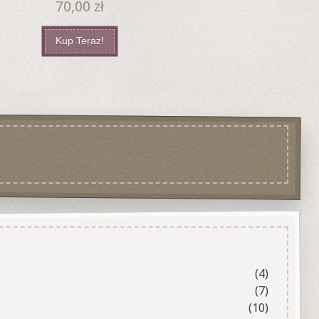
70,00
zł
Kup Teraz!
(4)
(7)
(10)