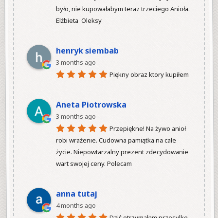
było, nie kupowałabym teraz trzeciego Anioła.

Elżbieta  Oleksy

henryk siembab
3 months ago
Piękny obraz ktory kupiłem

Aneta Piotrowska
3 months ago
Przepiękne! Na żywo anioł 
robi wrażenie. Cudowna pamiątka na całe 
życie. Niepowtarzalny prezent zdecydowanie 
wart swojej ceny. Polecam

anna tutaj
4 months ago
Dziś otrzymałam przesylke 