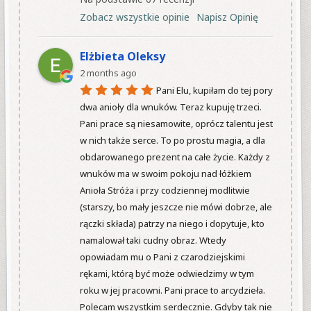
Zobacz wszystkie opinie
Napisz Opinię
Elżbieta Oleksy
2 months ago
Pani Elu, kupiłam do tej pory 
dwa anioły dla wnuków. Teraz kupuję trzeci. 
Pani prace są niesamowite, oprócz talentu jest 
w nich także serce. To po prostu magia, a dla 
obdarowanego prezent na całe życie. Każdy z 
wnuków ma w swoim pokoju nad łóżkiem 
Anioła Stróża i przy codziennej modlitwie 
(starszy, bo mały jeszcze nie mówi dobrze, ale 
rączki składa) patrzy na niego i dopytuje, kto 
namalował taki cudny obraz. Wtedy 
opowiadam mu o Pani z czarodziejskimi 
rękami, którą być może odwiedzimy w tym 
roku w jej pracowni. Pani prace to arcydzieła. 
Polecam wszystkim serdecznie. Gdyby tak nie 