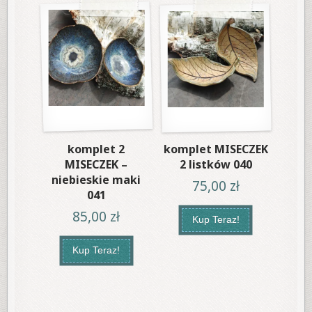
komplet 2
komplet MISECZEK
MISECZEK –
2 listków 040
niebieskie maki
75,00
zł
041
85,00
zł
Kup Teraz!
Kup Teraz!