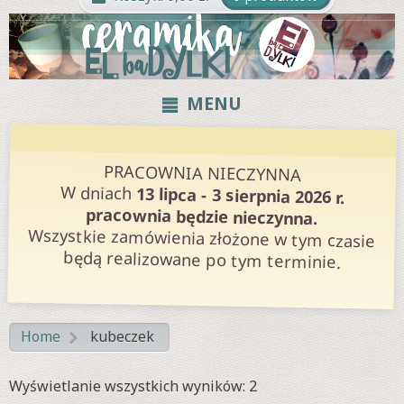
MENU
PRACOWNIA NIECZYNNA
W dniach
13 lipca - 3 sierpnia 2026 r.
pracownia będzie nieczynna.
Wszystkie zamówienia złożone w tym czasie
będą realizowane po tym terminie.
Home
kubeczek
>
Posortowane
Wyświetlanie wszystkich wyników: 2