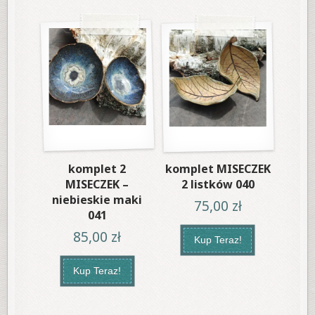
komplet 2
komplet MISECZEK
MISECZEK –
2 listków 040
niebieskie maki
75,00
zł
041
85,00
zł
Kup Teraz!
Kup Teraz!