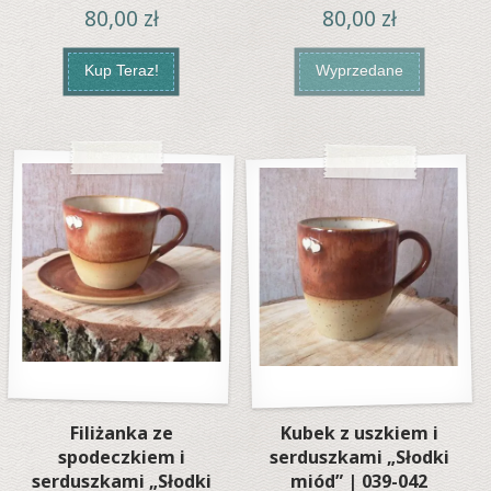
80,00
zł
80,00
zł
Kup Teraz!
Wyprzedane
Filiżanka ze
Kubek z uszkiem i
spodeczkiem i
serduszkami „Słodki
serduszkami „Słodki
miód” | 039-042