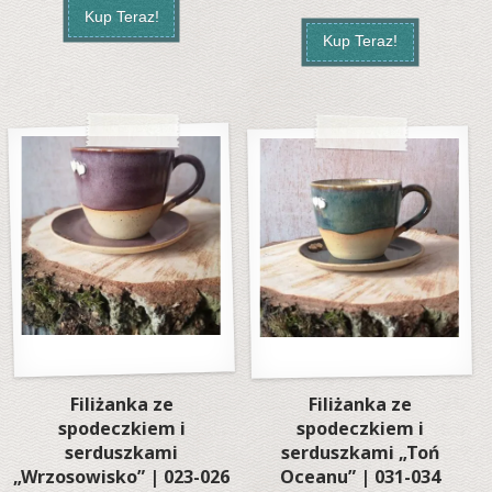
Kup Teraz!
Kup Teraz!
Filiżanka ze
Filiżanka ze
spodeczkiem i
spodeczkiem i
serduszkami
serduszkami „Toń
„Wrzosowisko” | 023-026
Oceanu” | 031-034