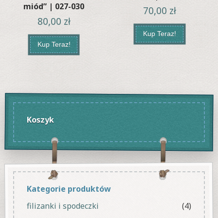
miód” | 027-030
70,00
zł
80,00
zł
Kup Teraz!
Kup Teraz!
Koszyk
Kategorie produktów
filizanki i spodeczki
(4)