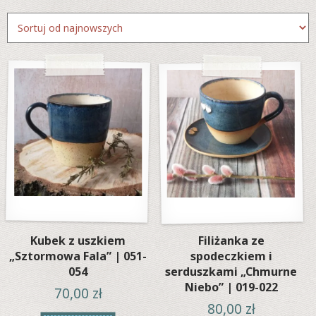
według
najnowszych
Kubek z uszkiem
Filiżanka ze
„Sztormowa Fala” | 051-
spodeczkiem i
054
serduszkami „Chmurne
Niebo” | 019-022
70,00
zł
80,00
zł