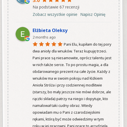
5.0
Na podstawie 67 recenzji
Zobacz wszystkie opinie
Napisz Opinię
Elżbieta Oleksy
2 months ago
Pani Elu, kupiłam do tej pory 
dwa anioły dla wnuków. Teraz kupuję trzeci. 
Pani prace są niesamowite, oprócz talentu jest 
w nich także serce. To po prostu magia, a dla 
obdarowanego prezent na całe życie. Każdy z 
wnuków ma w swoim pokoju nad łóżkiem 
Anioła Stróża i przy codziennej modlitwie 
(starszy, bo mały jeszcze nie mówi dobrze, ale 
rączki składa) patrzy na niego i dopytuje, kto 
namalował taki cudny obraz. Wtedy 
opowiadam mu o Pani z czarodziejskimi 
rękami, którą być może odwiedzimy w tym 
roku w jej pracowni. Pani prace to arcydzieła. 