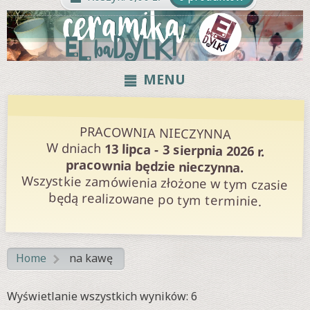
MENU
PRACOWNIA NIECZYNNA
W dniach
13 lipca - 3 sierpnia 2026 r.
pracownia będzie nieczynna.
Wszystkie zamówienia złożone w tym czasie
będą realizowane po tym terminie.
Home
na kawę
>
Posortowane
Wyświetlanie wszystkich wyników: 6