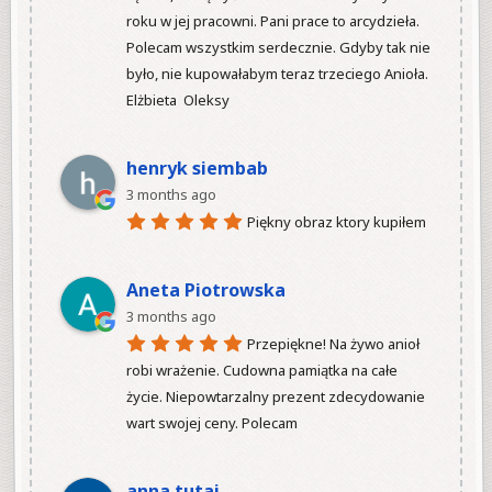
roku w jej pracowni. Pani prace to arcydzieła. 
Polecam wszystkim serdecznie. Gdyby tak nie 
było, nie kupowałabym teraz trzeciego Anioła.

Elżbieta  Oleksy

henryk siembab
3 months ago
Piękny obraz ktory kupiłem

Aneta Piotrowska
3 months ago
Przepiękne! Na żywo anioł 
robi wrażenie. Cudowna pamiątka na całe 
życie. Niepowtarzalny prezent zdecydowanie 
wart swojej ceny. Polecam

anna tutaj