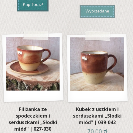
Kup Teraz!
Wyprzedane
Filiżanka ze
Kubek z uszkiem i
spodeczkiem i
serduszkami „Słodki
serduszkami „Słodki
miód” | 039-042
miód” | 027-030
70,00
zł