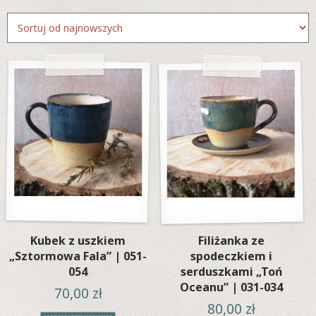
według
najnowszych
Kubek z uszkiem
Filiżanka ze
„Sztormowa Fala” | 051-
spodeczkiem i
054
serduszkami „Toń
Oceanu” | 031-034
70,00
zł
80,00
zł