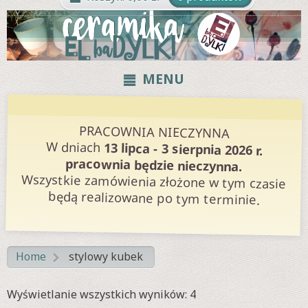
MENU
PRACOWNIA NIECZYNNA
W dniach
13 lipca - 3 sierpnia 2026 r.
pracownia będzie nieczynna.
Wszystkie zamówienia złożone w tym czasie
będą realizowane po tym terminie.
Home
stylowy kubek
>
Posortowane
Wyświetlanie wszystkich wyników: 4