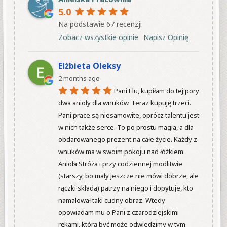
5.0
Na podstawie 67 recenzji
Zobacz wszystkie opinie
Napisz Opinię
Elżbieta Oleksy
2 months ago
Pani Elu, kupiłam do tej pory 
dwa anioły dla wnuków. Teraz kupuję trzeci. 
Pani prace są niesamowite, oprócz talentu jest 
w nich także serce. To po prostu magia, a dla 
obdarowanego prezent na całe życie. Każdy z 
wnuków ma w swoim pokoju nad łóżkiem 
Anioła Stróża i przy codziennej modlitwie 
(starszy, bo mały jeszcze nie mówi dobrze, ale 
rączki składa) patrzy na niego i dopytuje, kto 
namalował taki cudny obraz. Wtedy 
opowiadam mu o Pani z czarodziejskimi 
rękami, którą być może odwiedzimy w tym 